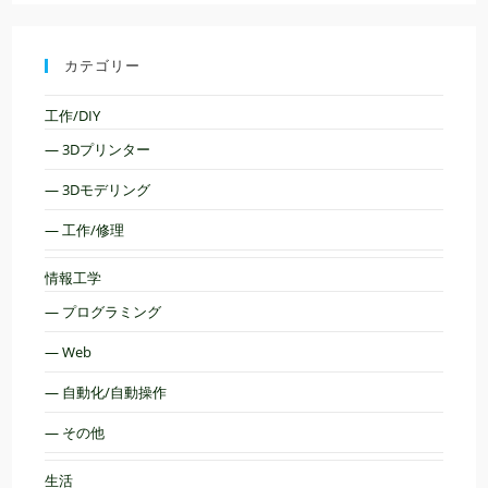
カテゴリー
工作/DIY
— 3Dプリンター
— 3Dモデリング
— 工作/修理
情報工学
— プログラミング
— Web
— 自動化/自動操作
— その他
生活