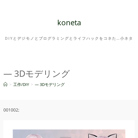
コ
ン
テ
koneta
ン
ツ
DIYとデジモノとプログラミングとライフハックをコネた…小ネタ
へ
ス
キ
ッ
— 3Dモデリング
プ
>
工作/DIY
>
— 3Dモデリング
001002;