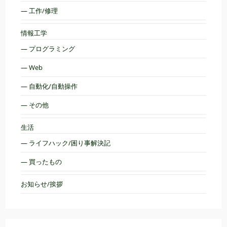
— 工作/修理
情報工学
— プログラミング
— Web
— 自動化/自動操作
— その他
生活
— ライフハック/困り事解決記
— 買ったもの
お知らせ/挨拶