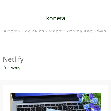
コ
ン
テ
koneta
ン
ツ
DIYとデジモノとプログラミングとライフハックをコネた…小ネタ
へ
ス
キ
ッ
Netlify
プ
>
Netlify