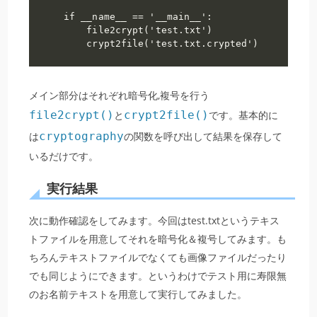
if __name__ == '__main__':

    file2crypt('test.txt')

    crypt2file('test.txt.crypted')
メイン部分はそれぞれ暗号化,複号を行う
file2crypt()
と
crypt2file()
です。基本的に
は
cryptography
の関数を呼び出して結果を保存して
いるだけです。
実行結果
次に動作確認をしてみます。今回はtest.txtというテキス
トファイルを用意してそれを暗号化＆複号してみます。も
ちろんテキストファイルでなくても画像ファイルだったり
でも同じようにできます。というわけでテスト用に寿限無
のお名前テキストを用意して実行してみました。