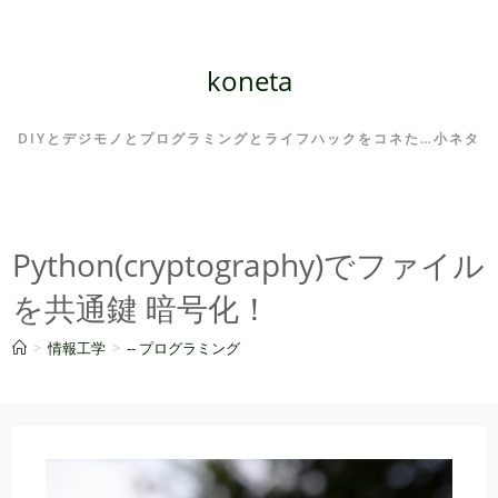
コ
ン
テ
koneta
ン
ツ
DIYとデジモノとプログラミングとライフハックをコネた…小ネタ
へ
ス
キ
ッ
Python(cryptography)でファイル
プ
を共通鍵 暗号化！
>
情報工学
>
-- プログラミング