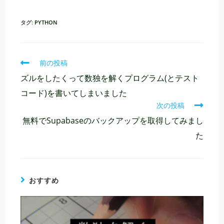
タグ:
PYTHON
そ
前の投稿
の
ズルをしたくって数独を解くプログラム(とテスト
他
の
コード)を書いてしまいました
記
次の投稿
事
を
無料でSupabaseのバックアップを取得してみまし
読
た
む
おすすめ