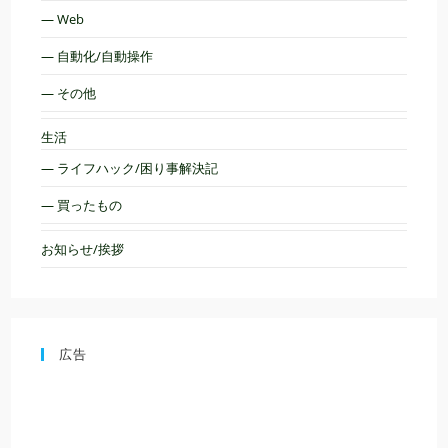
— Web
— 自動化/自動操作
— その他
生活
— ライフハック/困り事解決記
— 買ったもの
お知らせ/挨拶
広告