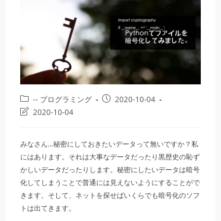
投
投
-- プログラミング
2020-10-04
稿
稿
投
2020-10-04
カ
公
稿
テ
開
の
ゴ
日:
最
みなさん…秘密にしておきたいデータって無いですか？私
リ
終
にはあります。それは大事なデータだったり黒歴史の恥ず
ー:
変
かしいデータだったりします。秘密にしたいデータは暗号
更
化してしまうことで普通には見えないようにすることがで
日:
きます。そして、ネットを探せばいくらでも暗号化のソフ
トは出てきます。