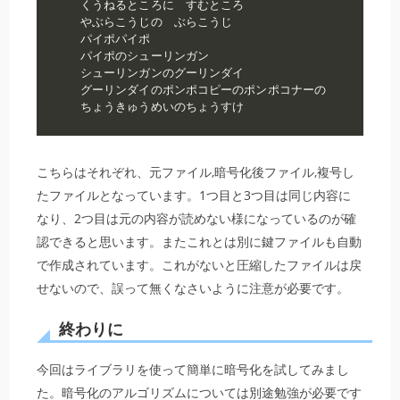
くうねるところに　すむところ

やぶらこうじの　ぶらこうじ

パイポパイポ

パイポのシューリンガン

シューリンガンのグーリンダイ

グーリンダイのポンポコピーのポンポコナーの

ちょうきゅうめいのちょうすけ
こちらはそれぞれ、元ファイル,暗号化後ファイル,複号し
たファイルとなっています。1つ目と3つ目は同じ内容に
なり、2つ目は元の内容が読めない様になっているのが確
認できると思います。またこれとは別に鍵ファイルも自動
で作成されています。これがないと圧縮したファイルは戻
せないので、誤って無くなさいように注意が必要です。
終わりに
今回はライブラリを使って簡単に暗号化を試してみまし
た。暗号化のアルゴリズムについては別途勉強が必要です