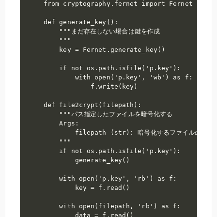
from cryptography.fernet import Fernet

def generate_key():

    """まだ存在しない場合は鍵を作成

    """    

    key = Fernet.generate_key()

    if not os.path.isfile('p.key'):

        with open('p.key', 'wb') as f:

            f.write(key)

def file2crypt(filepath):

    """パス指定したファイルを暗号化する

    Args:

        filepath (str): 暗号化するファイルのパス

    """    

    if not os.path.isfile('p.key'):

        generate_key()

    with open('p.key', 'rb') as f:

        key = f.read()

    with open(filepath, 'rb') as f:

        data = f.read()
