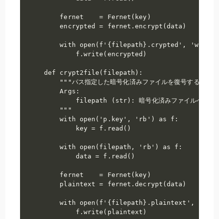
    fernet    = Fernet(key)

    encrypted = fernet.encrypt(data)

    with open(f'{filepath}.crypted', 'wb') as
        f.write(encrypted)

def crypt2file(filepath):

    """パス指定した暗号化済みファイルを復号する

    Args:

        filepath (str): 暗号化済みファイルへのパス
    """    

    with open('p.key', 'rb') as f:

        key = f.read()

    with open(filepath, 'rb') as f:

        data = f.read()

    fernet    = Fernet(key)

    plaintext = fernet.decrypt(data)

    with open(f'{filepath}.plaintext', 'wb') 
        f.write(plaintext)
