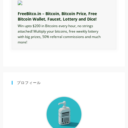
FreeBitco.in – Bitcoin, Bitcoin Price, Free
Bitcoin Wallet, Faucet, Lottery and Dice!
Win upto $200 in Bitcoins every hour, no strings
attached! Multiply your bitcoins, free weekly lottery
with big prizes, 50% referral commissions and much
more!
プロフィール