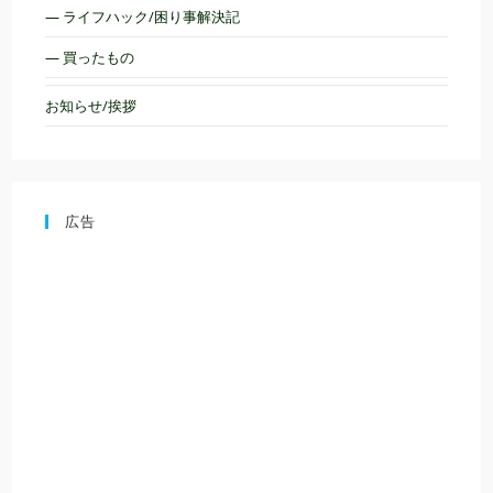
— ライフハック/困り事解決記
— 買ったもの
お知らせ/挨拶
広告