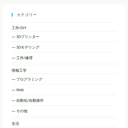
カテゴリー
工作/DIY
— 3Dプリンター
— 3Dモデリング
— 工作/修理
情報工学
— プログラミング
— Web
— 自動化/自動操作
— その他
生活