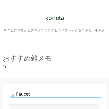
コ
ン
テ
koneta
ン
ツ
DIYとデジモノとプログラミングとライフハックをコネた…小ネタ
へ
ス
キ
ッ
おすすめ雑メモ
プ
Faucet