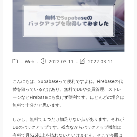
投
投
投
-- Web
2022-03-11
2022-03-11
稿
稿
稿
カ
公
の
テ
開
最
こんにちは、Supabaseって便利ですよね。Firebaseの代
ゴ
日:
終
替を狙っているだけあり、無料でDBや会員管理、ストレ
リ
変
ージなどFirebaseにも負けず便利です。ほとんどの場合は
ー:
更
無料で十分だと思います。
日:
しかし、無料で１つだけ物足りない点があります。それが
DBのバックアップです。残念ながらバックアップ機能は
有料で月$25以上を払わないといけません。そこで今回は