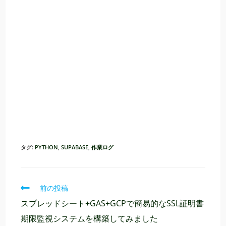
タグ:
PYTHON
,
SUPABASE
,
作業ログ
そ
前の投稿
の
スプレッドシート+GAS+GCPで簡易的なSSL証明書
他
の
期限監視システムを構築してみました
記