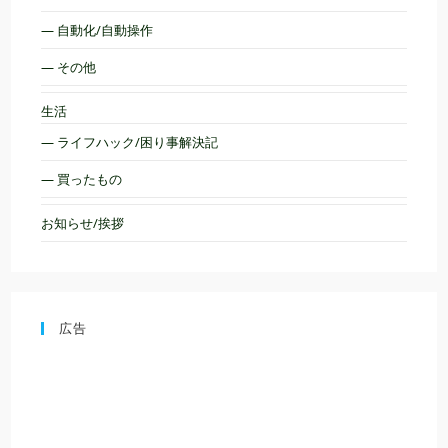
— 自動化/自動操作
— その他
生活
— ライフハック/困り事解決記
— 買ったもの
お知らせ/挨拶
広告