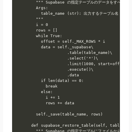
    """ Supabase の指定テーブルのデータをすべてフ
    Args:

      table_name (str): 出力するテーブル名

    """

    i = 0

    rows = []

    while True:

      offset = self._MAX_ROWS * i

      data = self._supabase\

                 .table(table_name)\

                 .select('*')\

                 .limit(1000, start=offset)\

                 .execute()\

                 .data

      if len(data) == 0:

        break

      else:

        i += 1

        rows += data

    self._save(table_name, rows)

  def supabase_restore_table(self, table_nam
    """ Supabase の指定テーブルにファイルからデー