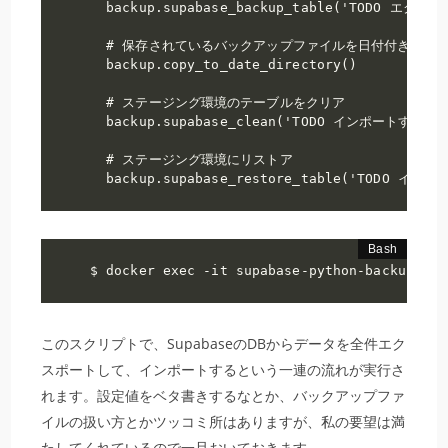
  backup.supabase_backup_table('TODO エク
  # 保存されているバックアップファイルを日付付きのディ
  backup.copy_to_date_directory()

  # ステージング環境のテーブルをクリア

  backup.supabase_clean('TODO インポートするテ
  # ステージング環境にリストア

  backup.supabase_restore_table('TOD
$ docker exec -it supabase-python-backup pyt
このスクリプトで、SupabaseのDBからデータを全件エク
スポートして、インポートするという一連の流れが実行さ
れます。設定値をベタ書きするなとか、バックアップファ
イルの扱い方とかツッコミ所はありますが、私の要望は満
たしてくれているので一旦おいておきます。