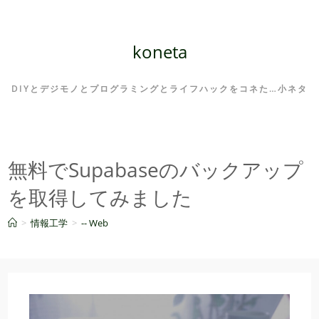
コ
ン
テ
koneta
ン
ツ
DIYとデジモノとプログラミングとライフハックをコネた…小ネタ
へ
ス
キ
ッ
無料でSupabaseのバックアップ
プ
を取得してみました
>
情報工学
>
-- Web