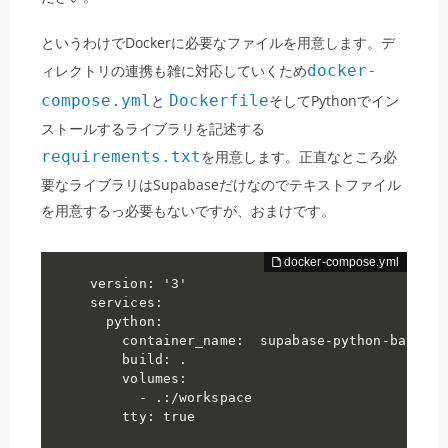
というわけでDockerに必要なファイルを用意します。デ
ィレクトリの連携も雑に対応していくため
docker-
compose.yml
と
Dockerfile
そしてPythonでイン
ストールするライブラリを記述する
requirements.txt
を用意します。正直なところ必
要なライブラリはSupabaseだけなのでテキストファイル
を用意するっ必要もないですが、おまけです。
version: '3'

services:

  python:

    container_name:  supabase-python-backup

    build: .

    volumes:

      - .:/workspace

    tty: true