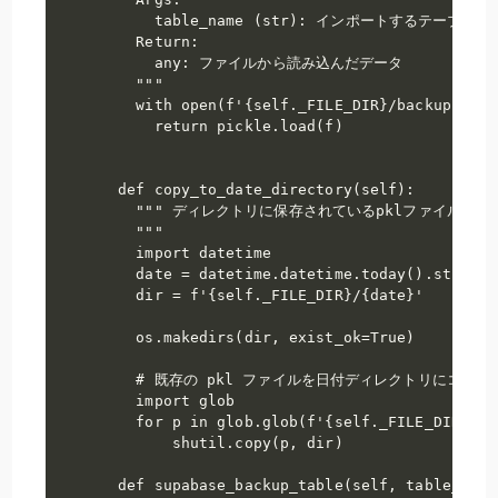
      table_name (str): インポートするテーブル名

    Return:

      any: ファイルから読み込んだデータ

    """

    with open(f'{self._FILE_DIR}/backup-{tab
      return pickle.load(f)

  def copy_to_date_directory(self):

    """ ディレクトリに保存されているpklファイルを
    """

    import datetime

    date = datetime.datetime.today().strftim
    dir = f'{self._FILE_DIR}/{date}'

    os.makedirs(dir, exist_ok=True)

    # 既存の pkl ファイルを日付ディレクトリにコピーす
    import glob

    for p in glob.glob(f'{self._FILE_DIR}/*.p
        shutil.copy(p, dir)

  def supabase_backup_table(self, table_name: