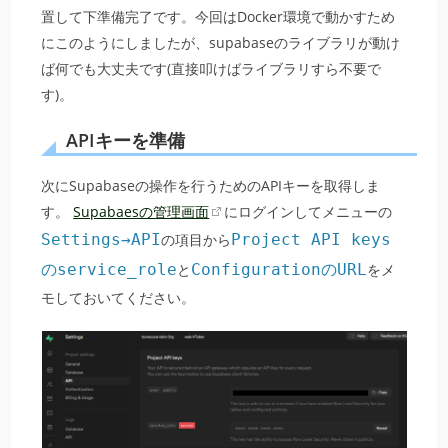
置して下準備完了です。今回はDocker環境で動かすため
にこのようにしましたが、supabaseのライブラリが動け
ば何でも大丈夫です(直接叩けばライブラリすら不要で
す)。
APIキーを準備
次にSupabaseの操作を行うためのAPIキーを取得しま
す。
Supabaesの管理画面
にログインしてメニューの
Settings→API
の項目から
Project API keys
のservice_role
と
ConfigurationのURL
をメ
モしておいてください。