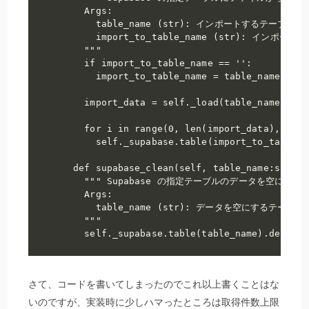
    Args:

      table_name (str): インポートするテーブル名

      import_to_table_name (str):
    """

    if import_to_table_name == '':

      import_to_table_name = table_name

    import_data = self._load(table_name)

    for i in range(0, len(import_data), self
      self._supabase.table(import_to_table_n
  def supabase_clean(self, table_name:str):

    """ Supabase の指定テーブルのデータを空にする

    Args:

      table_name (str): データを空にするテーブル名
    """

    self._supabase.table(table_name).delete(
さて、コードを書いてしまったのでこれ以上書くことはな
いのですが、実装時に少しハマったところは取得件数上限