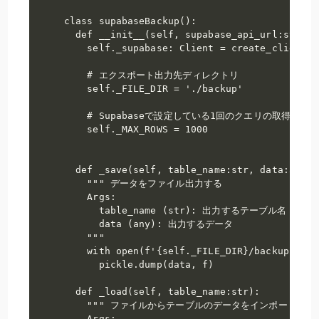
class supabaseBackup():

  def __init__(self, supabase_api_url:str, s
    self._supabase: Client = create_client(s
    # エクスポート出力先ディレクトリ

    self._FILE_DIR = './backup'

    # Supabaseで設定している1回のクエリの取得件数上
    self._MAX_ROWS = 1000

  def _save(self, table_name:str, data:any):

    """ データをファイル出力する

    Args:

      table_name (str): 出力するテーブル名

      data (any): 出力するデータ

    """

    with open(f'{self._FILE_DIR}/backup-{tab
      pickle.dump(data, f)

  def _load(self, table_name:str):

    """ ファイルからテーブルのデータをインポートする

    Args:
