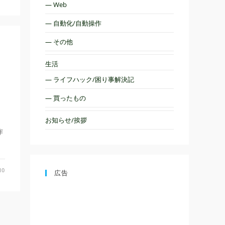
— Web
— 自動化/自動操作
— その他
生活
— ライフハック/困り事解決記
— 買ったもの
。
ま
お知らせ/挨拶
作
10
広告