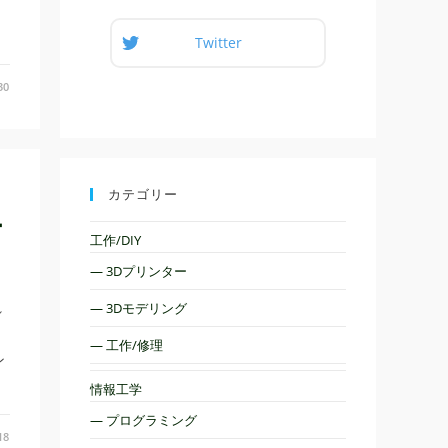
Twitter
30
カテゴリー
ー
工作/DIY
— 3Dプリンター
れ
— 3Dモデリング
— 工作/修理
ン
情報工学
— プログラミング
18