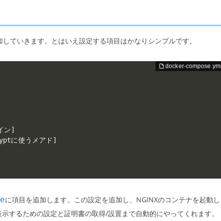
追加していきます。とはいえ設定する項目はかなりシンプルです。
イン]

ncryptに使うメアド]

e
に項目を追加します。この設定を追加し、NGINXのコンテナを起動し
表示するための設定と証明書の取得/設置まで自動的にやってくれます。