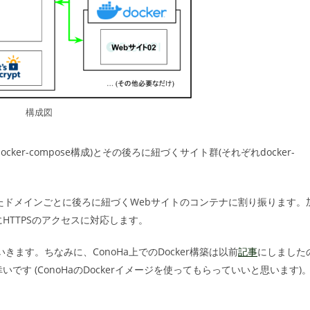
構成図
ker-compose構成)とその後ろに紐づくサイト群(それぞれdocker-
したドメインごとに後ろに紐づくWebサイトのコンテナに割り振ります。
的にHTTPSのアクセスに対応します。
ていきます。ちなみに、ConoHa上でのDocker構築は以前
記事
にしました
す (ConoHaのDockerイメージを使ってもらっていいと思います)