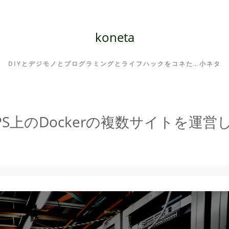
koneta
DIYとデジモノとプログラミングとライフハックをコネた…小ネタ
PS上のDockerの複数サイトを運営