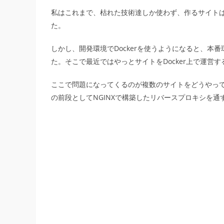
カ
公
の
テ
開
最
私はこれまで、枯れた技術達しか使わず、作るサイトは
ゴ
日:
終
た。
リ
変
ー:
更
しかし、開発環境でDockerを使うようになると、
日:
た。そこで最近ではやっとサイトをDocker上で運営
ここで問題になってくるのが複数のサイトをどうやっ
の前段としてNGINXで構築したリバースプロキシを