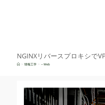
コ
ン
テ
ン
ツ
へ
ス
キ
ッ
NGINXリバースプロキシでV
プ
>
情報工学
>
-- Web