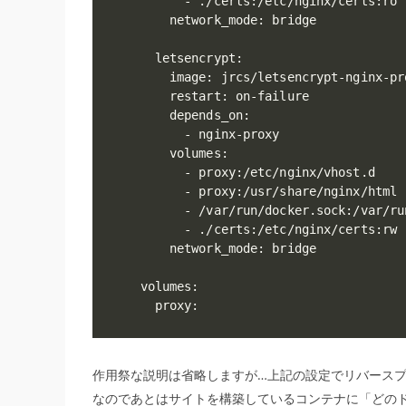
      - ./certs:/etc/nginx/certs:ro

    network_mode: bridge

  letsencrypt:

    image: jrcs/letsencrypt-nginx-pr
    restart: on-failure

    depends_on:

      - nginx-proxy

    volumes:

      - proxy:/etc/nginx/vhost.d

      - proxy:/usr/share/nginx/html

      - /var/run/docker.sock:/var/ru
      - ./certs:/etc/nginx/certs:rw

    network_mode: bridge

volumes:

  proxy:
作用祭な説明は省略しますが…上記の設定でリバースプロキ
なのであとはサイトを構築しているコンテナに「どの