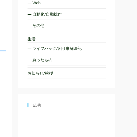
— Web
— 自動化/自動操作
— その他
生活
— ライフハック/困り事解決記
— 買ったもの
お知らせ/挨拶
広告