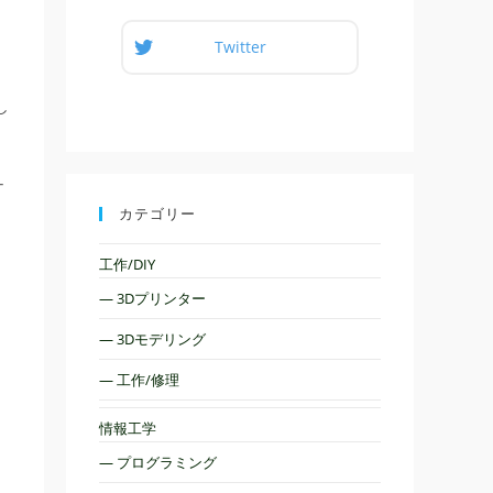
Twitter
し
ナ
カテゴリー
工作/DIY
— 3Dプリンター
— 3Dモデリング
— 工作/修理
情報工学
— プログラミング