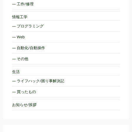
— 工作/修理
情報工学
— プログラミング
— Web
— 自動化/自動操作
— その他
生活
— ライフハック/困り事解決記
— 買ったもの
お知らせ/挨拶