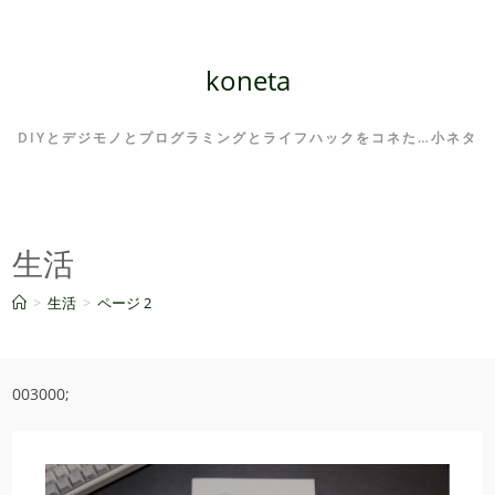
コ
ン
テ
koneta
ン
ツ
DIYとデジモノとプログラミングとライフハックをコネた…小ネタ
へ
ス
キ
ッ
生活
プ
>
生活
>
ページ 2
003000;