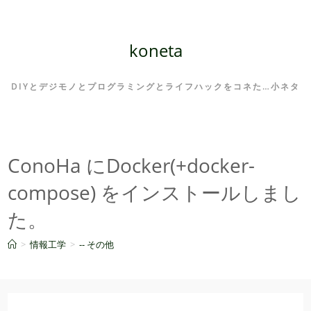
コ
ン
テ
koneta
ン
ツ
DIYとデジモノとプログラミングとライフハックをコネた…小ネタ
へ
ス
キ
ッ
ConoHa にDocker(+docker-
プ
compose) をインストールしまし
た。
>
情報工学
>
-- その他