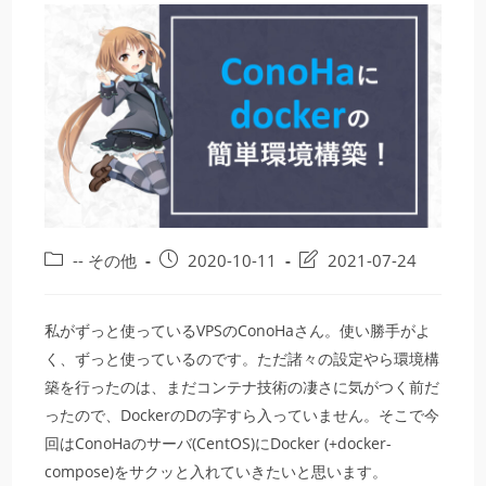
投
投
投
-- その他
2020-10-11
2021-07-24
稿
稿
稿
カ
公
の
テ
開
最
私がずっと使っているVPSのConoHaさん。使い勝手がよ
ゴ
日:
終
く、ずっと使っているのです。ただ諸々の設定やら環境構
リ
変
築を行ったのは、まだコンテナ技術の凄さに気がつく前だ
ー:
更
ったので、DockerのDの字すら入っていません。そこで今
日:
回はConoHaのサーバ(CentOS)にDocker (+docker-
compose)をサクッと入れていきたいと思います。