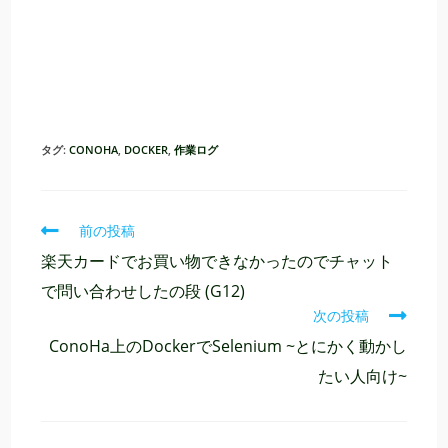
タグ:
CONOHA
,
DOCKER
,
作業ログ
そ
前の投稿
の
楽天カードでお買い物できなかったのでチャット
他
の
で問い合わせしたの段 (G12)
記
次の投稿
事
を
ConoHa上のDockerでSelenium ~とにかく動かし
読
たい人向け~
む