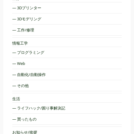
— 3Dプリンター
— 3Dモデリング
— 工作/修理
情報工学
— プログラミング
— Web
— 自動化/自動操作
— その他
生活
— ライフハック/困り事解決記
— 買ったもの
お知らせ/挨拶