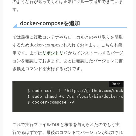
のような行が返ってくれば正常にグループ追加できていま
す。
docker-composeを追加
では最後に複数コンテナやらローカルとのやり取りを簡単
するためdocker-composeも入れておきます。こちらも簡
単です。まずは
リポジトリ
からインストールするバージ
ョンを確認しておきます。あとは確認したバージョンに書
き換えコマンドを実行するだけです。
$ sudo curl -L "https://github.com/docker/co
$ sudo chmod +x /usr/local/bin/docker-compose
$ docker-compose -v
これで実行ファイルのDLと権限を与えられたのでもう実
行でるはずです。最後のコマンドでバージョンが出力され