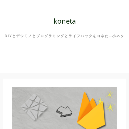
コ
ン
テ
koneta
ン
ツ
DIYとデジモノとプログラミングとライフハックをコネた…小ネタ
へ
ス
キ
ッ
プ