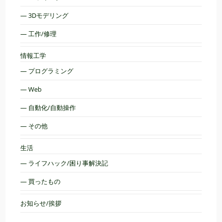
— 3Dモデリング
— 工作/修理
情報工学
— プログラミング
— Web
— 自動化/自動操作
— その他
生活
— ライフハック/困り事解決記
— 買ったもの
お知らせ/挨拶